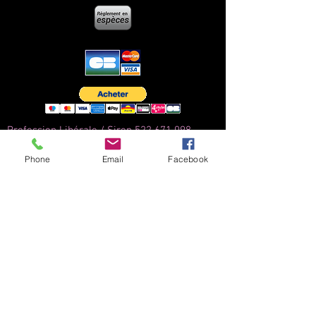
Profession Libérale / Siren
522 671 098
Phone
Email
Facebook
harmonie.22200@gmail.com
Siège de l'entreprise
2 Kernilien
(face au magasin Point P)
22200 Plouisy